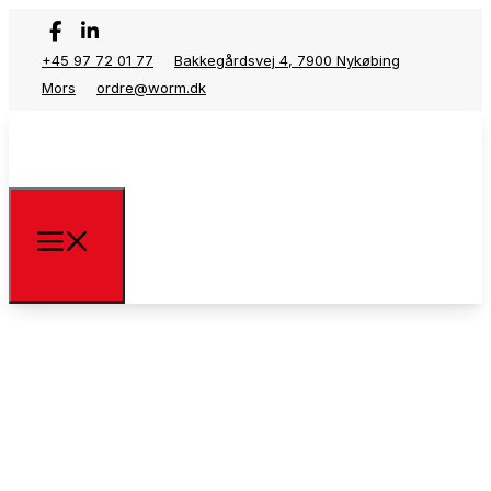
+45 97 72 01 77
Bakkegårdsvej 4, 7900 Nykøbing
Mors
ordre@worm.dk