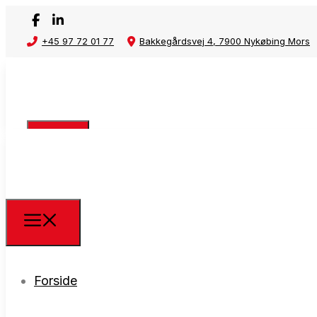
+45 97 72 01 77
Bakkegårdsvej 4, 7900 Nykøbing Mors
Forside
Forside
Affaldsstativ