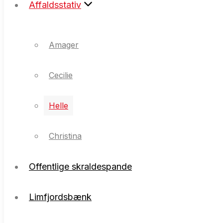
Affaldsstativ
Amager
Cecilie
Amager
Helle
Cecilie
Christina
Helle
Christina
Offentlige skraldespande
Offentlige skraldespande
Limfjordsbænk
Limfjordsbænk
Referenceliste