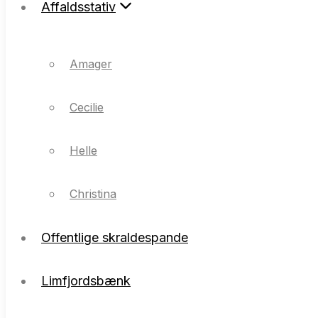
Affaldsstativ
Amager
Cecilie
Amager
Helle
Cecilie
Christina
Helle
Christina
Offentlige skraldespande
Offentlige skraldespande
Limfjordsbænk
Limfjordsbænk
Referenceliste