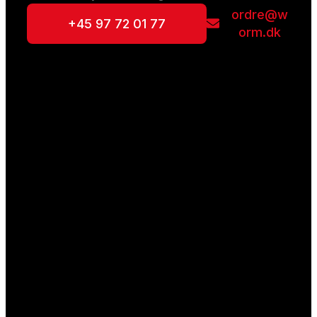
ordre@w
+45 97 72 01 77
orm.dk