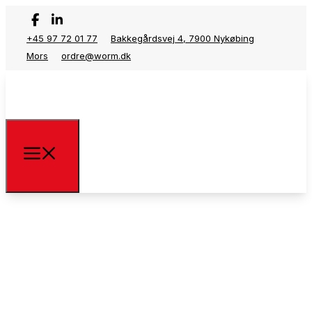
+45 97 72 01 77
Bakkegårdsvej 4, 7900 Nykøbing
Mors
ordre@worm.dk