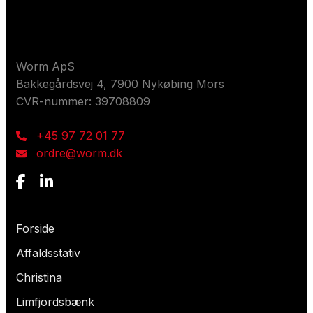
Kontakt os
Worm ApS
Bakkegårdsvej 4, 7900 Nykøbing Mors
CVR-nummer: 39708809
+45 97 72 01 77
ordre@worm.dk
Hvad leder du efter?
Forside
Affaldsstativ
Christina
Limfjordsbænk